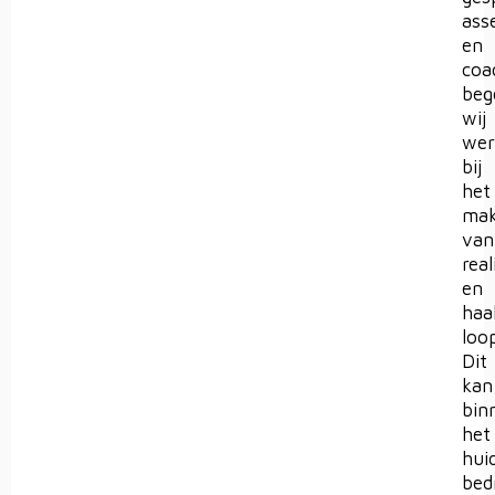
ass
en
coa
beg
wij
wer
bij
het
ma
van
real
en
haa
loo
Dit
kan
bin
het
hui
bedr