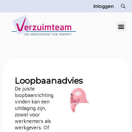
Inloggen
V
erzuimteam
Dé gratis arbodienst die u echt helpt
Loopbaanadvies
De juiste
loopbaanrichting
vinden kan een
uitdaging zijn,
zowel voor
werknemers als
werkgevers. Of