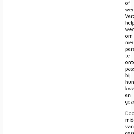
of
wens
Ver
hel
wer
om
nie
per
te
ont
pas
bij
hun
kwa
en
gez
Doo
mid
van
ges