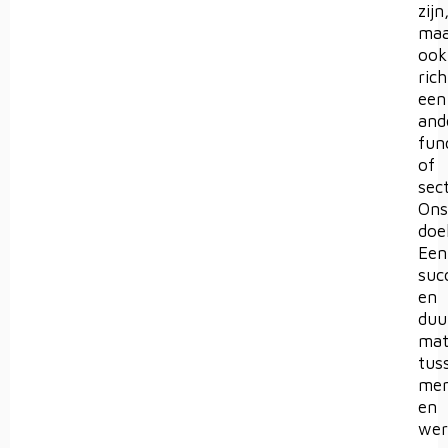
zijn
maa
ook
rich
een
and
fun
of
sect
Ons
doe
Een
suc
en
duu
mat
tus
me
en
wer