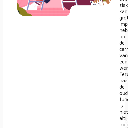
zie
kan
gro
imp
heb
op
de
carr
van
een
wer
Ter
naa
de
oud
fun
is
niet
alti
mog