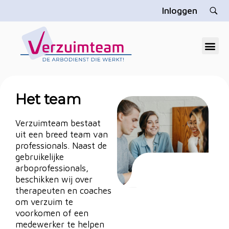
Inloggen
V
erzuimteam
Dé gratis arbodienst die u echt helpt
Het team
Verzuimteam bestaat
uit een breed team van
professionals. Naast de
gebruikelijke
arboprofessionals,
beschikken wij over
therapeuten en coaches
om verzuim te
voorkomen of een
medewerker te helpen