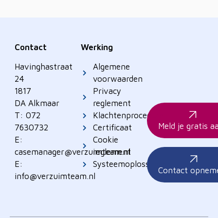
Contact
Werking
Havinghastraat
Algemene
24
voorwaarden
1817
Privacy
DA Alkmaar
reglement
T: 072
Klachtenprocedure
Meld je gratis a
7630732
Certificaat
E:
Cookie
casemanager@verzuimteam.nl
reglement
E:
Systeemoplossingen
Contact opnem
info@verzuimteam.nl