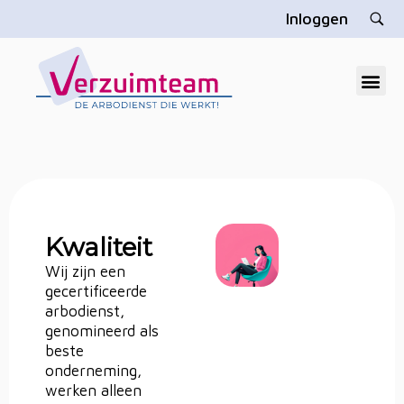
Inloggen
V
erzuimteam
Dé gratis arbodienst die u echt helpt
Kwaliteit
Wij zijn een
gecertificeerde
arbodienst,
genomineerd als
beste
onderneming,
werken alleen