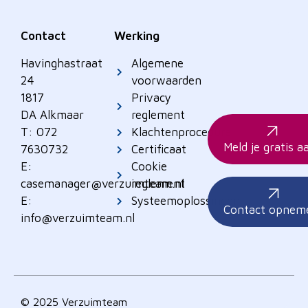
Contact
Werking
Havinghastraat
Algemene
24
voorwaarden
1817
Privacy
DA Alkmaar
reglement
T: 072
Klachtenprocedure
Meld je gratis a
7630732
Certificaat
E:
Cookie
casemanager@verzuimteam.nl
reglement
E:
Systeemoplossingen
Contact opnem
info@verzuimteam.nl
© 2025 Verzuimteam