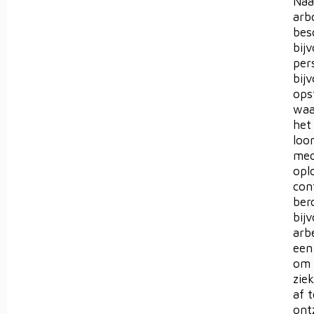
Naa
arb
bes
bij
per
bij
ops
waa
het
loo
med
opl
con
ber
bij
arb
een
om 
zie
af 
ont