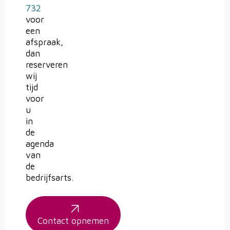
732
voor
een
afspraak,
dan
reserveren
wij
tijd
voor
u
in
de
agenda
van
de
bedrijfsarts.
Contact opnemen