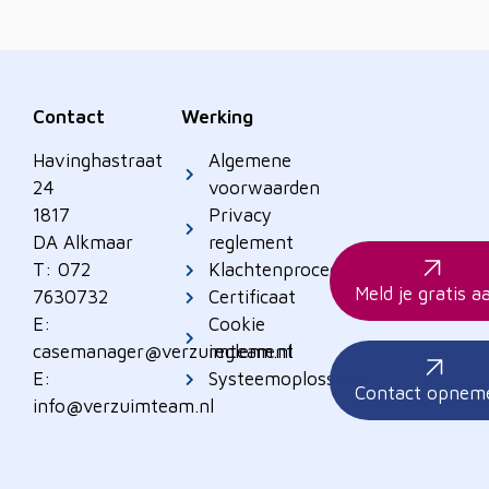
Contact
Werking
Havinghastraat
Algemene
24
voorwaarden
1817
Privacy
DA Alkmaar
reglement
T: 072
Klachtenprocedure
Meld je gratis a
7630732
Certificaat
E:
Cookie
casemanager@verzuimteam.nl
reglement
E:
Systeemoplossingen
Contact opnem
info@verzuimteam.nl