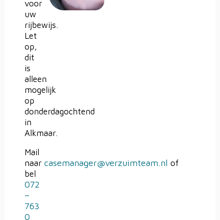
voor
uw
rijbewijs.
Let
op,
dit
is
alleen
mogelijk
op
donderdagochtend
in
Alkmaar.
Mail
casemanager@verzuimteam.nl
naar
of
bel
072
–
763
0