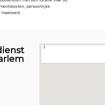
ementskosten, persoonlijke
en maatwerk.
ienst
aarlem