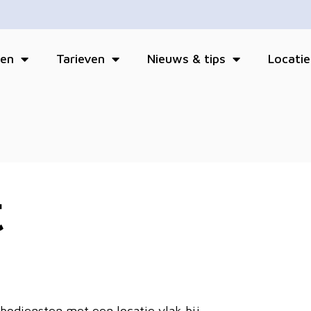
ten
Tarieven
Nieuws & tips
Locatie
t
odiensten met een locatie vlak bij