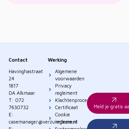
Contact
Werking
Havinghastraat
Algemene
24
voorwaarden
1817
Privacy
DA Alkmaar
reglement
T: 072
Klachtenprocedure
Meld je gratis a
7630732
Certificaat
E:
Cookie
casemanager@verzuimteam.nl
reglement