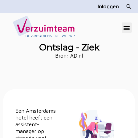
Inloggen
V
erzuimteam
Dé gratis arbodienst die u echt helpt
Ontslag - Ziek
Bron: AD.nl
Een Amsterdams
hotel heeft een
assistent-
manager op