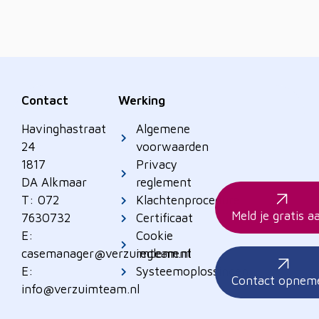
Contact
Werking
Havinghastraat
Algemene
24
voorwaarden
1817
Privacy
DA Alkmaar
reglement
T: 072
Klachtenprocedure
Meld je gratis a
7630732
Certificaat
E:
Cookie
casemanager@verzuimteam.nl
reglement
E:
Systeemoplossingen
Contact opnem
info@verzuimteam.nl