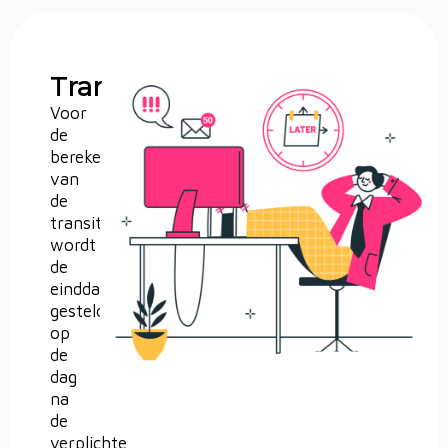
Transitievergoeding
Voor
de
berekening
van
de
transitievergoeding
wordt
de
einddatum
gesteld
op
de
dag
na
de
verplichte