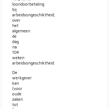
loondoorbetaling
bij
arbeidsongeschiktheid;
over
het
algemeen
de
dag
na
104
weken
arbeidsongeschiktheid.
De
werkgever
kan
(voor
oude
zaken
tot