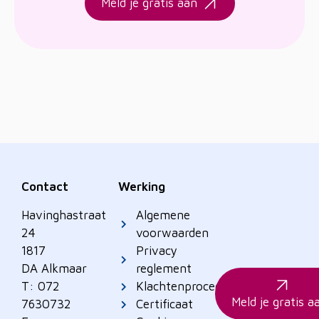
Meld je gratis aan
Contact
Werking
Havinghastraat
Algemene
24
voorwaarden
1817
Privacy
DA Alkmaar
reglement
T: 072
Klachtenprocedure
Meld je gratis a
7630732
Certificaat