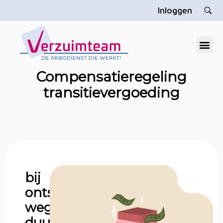
Inloggen
V
erzuimteam
Dé gratis arbodienst die u echt helpt
Compensatieregeling
transitievergoeding
bij
ontslag
wegens
duurzame