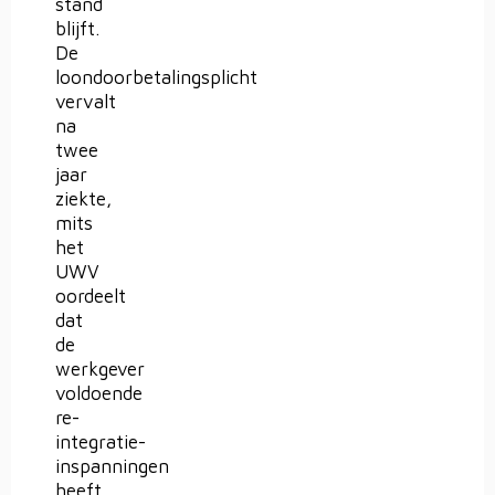
stand
blijft.
De
loondoorbetalingsplicht
vervalt
na
twee
jaar
ziekte,
mits
het
UWV
oordeelt
dat
de
werkgever
voldoende
re-
integratie-
inspanningen
heeft