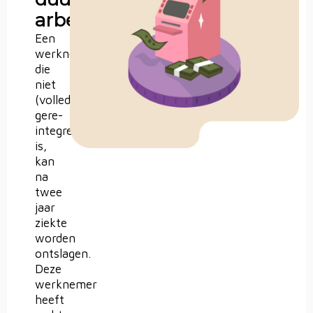
arbeidsongeschiktheid
Een
werknemer
die
niet
(volledig)
gere-
integreerd
is,
kan
na
twee
jaar
ziekte
worden
ontslagen.
Deze
werknemer
heeft