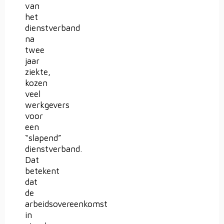
van
het
dienstverband
na
twee
jaar
ziekte,
kozen
veel
werkgevers
voor
een
“slapend”
dienstverband.
Dat
betekent
dat
de
arbeidsovereenkomst
in