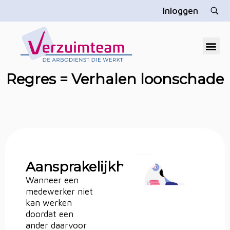
Inloggen
V
erzuimteam
Dé gratis arbodienst die u echt helpt
Regres = Verhalen loonschade
Aansprakelijkheid
Wanneer een
medewerker niet
kan werken
doordat een
ander daarvoor