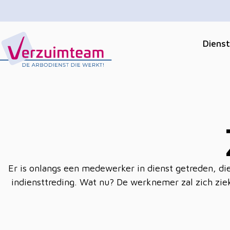
Diens
V
erzuimteam
Dé gratis arbodienst die u echt helpt
Er is onlangs een medewerker in dienst getreden, di
indiensttreding. Wat nu? De werknemer zal zich zi