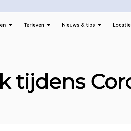
ten
Tarieven
Nieuws & tips
Locatie
k tijdens Co