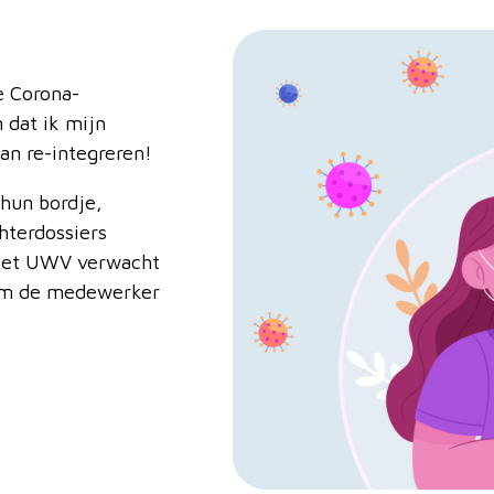
e Corona-
 dat ik mijn
an re-integreren!
hun bordje,
hterdossiers
. Het UWV verwacht
 om de medewerker