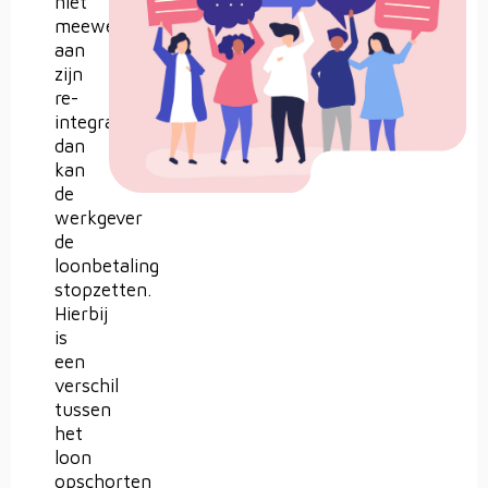
niet
meewerkt
aan
zijn
re-
integratie,
dan
kan
de
werkgever
de
loonbetaling
stopzetten.
Hierbij
is
een
verschil
tussen
het
loon
opschorten