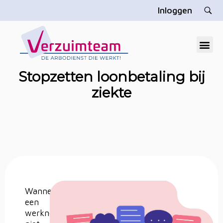
Inloggen
V
erzuimteam
Dé gratis arbodienst die u echt helpt
Stopzetten loonbetaling bij
ziekte
Wanneer
een
werknemer