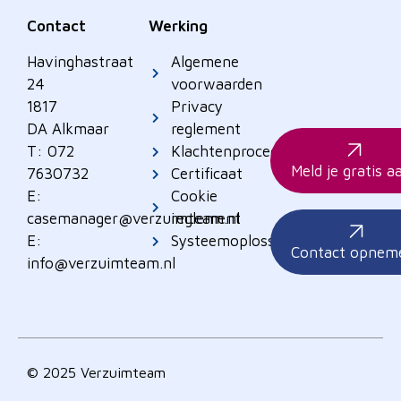
Contact
Werking
Havinghastraat
Algemene
24
voorwaarden
1817
Privacy
DA Alkmaar
reglement
T: 072
Klachtenprocedure
Meld je gratis a
7630732
Certificaat
E:
Cookie
casemanager@verzuimteam.nl
reglement
E:
Systeemoplossingen
Contact opnem
info@verzuimteam.nl
© 2025 Verzuimteam