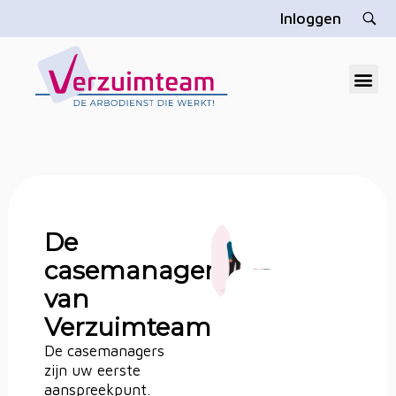
Inloggen
V
erzuimteam
Dé gratis arbodienst die u echt helpt
De
casemanagers
van
Verzuimteam
De casemanagers
zijn uw eerste
aanspreekpunt.