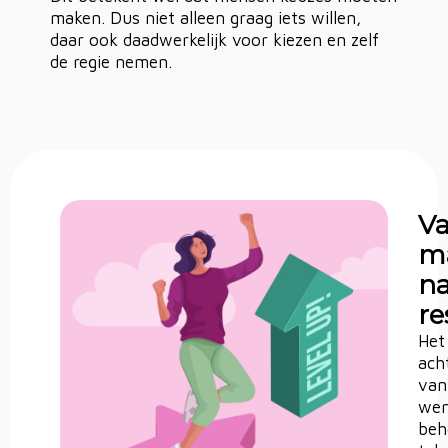
maken. Dus niet alleen graag iets willen,
daar ook daadwerkelijk voor kiezen en zelf
de regie nemen.
V
m
na
re
Het
ach
van
wen
beh