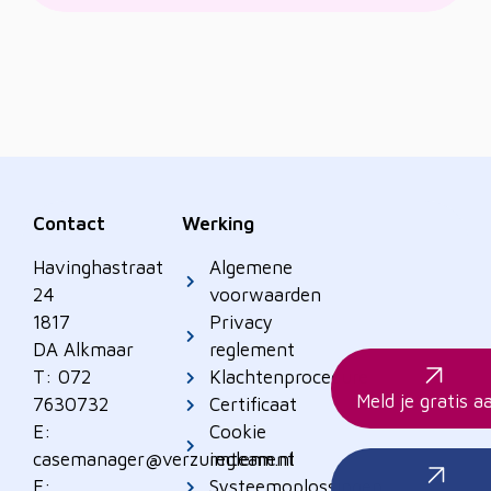
Contact
Werking
Havinghastraat
Algemene
24
voorwaarden
1817
Privacy
DA Alkmaar
reglement
T: 072
Klachtenprocedure
Meld je gratis a
7630732
Certificaat
E:
Cookie
casemanager@verzuimteam.nl
reglement
E:
Systeemoplossingen