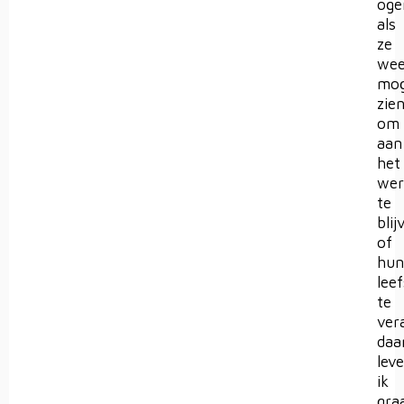
oge
als
ze
wee
mog
zie
om
aan
het
wer
te
blij
of
hun
leef
te
ver
daa
leve
ik
gra