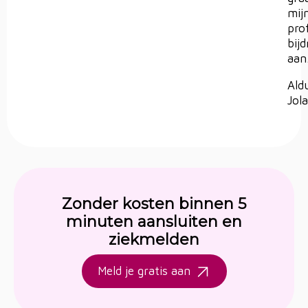
mij
pro
bij
aan
Ald
Jol
Zonder kosten binnen 5
minuten aansluiten en
ziekmelden
Meld je gratis aan