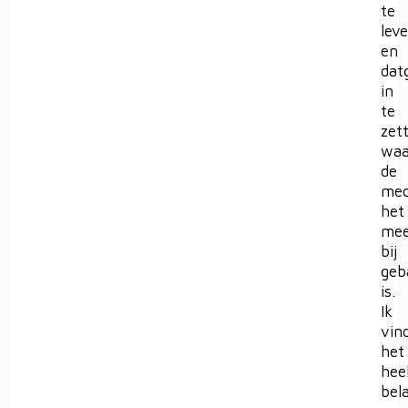
te
lev
en
dat
in
te
zet
waa
de
med
het
mee
bij
geb
is.
Ik
vin
het
hee
bela