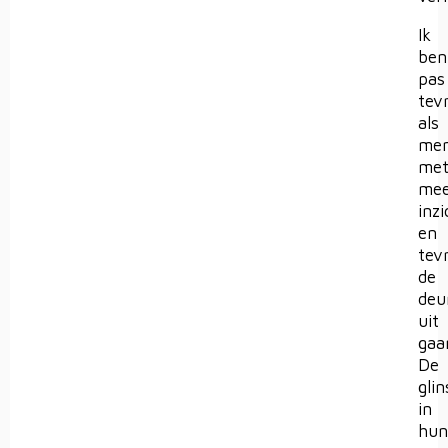
Ik
ben
pas
tev
als
me
me
mee
inz
en
tev
de
deu
uit
gaa
De
glin
in
hun