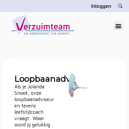
Inloggen
V
erzuimteam
Dé gratis arbodienst die u echt helpt
Loopbaanadviseur
Als je Jolanda
Snoek, onze
loopbaanadviseur
en tevens
leefstijlcoach
vraagt: Waar
word jij gelukkig