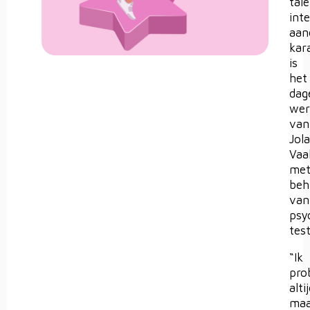
tal
int
aan
kar
is
het
dage
wer
van
Jol
Vaa
me
beh
van
psy
tes
“Ik
pro
alti
maa