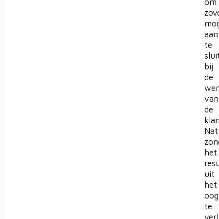
om
zov
mog
aan
te
slui
bij
de
wen
van
de
klan
Nat
zon
het
res
uit
het
oog
te
verl