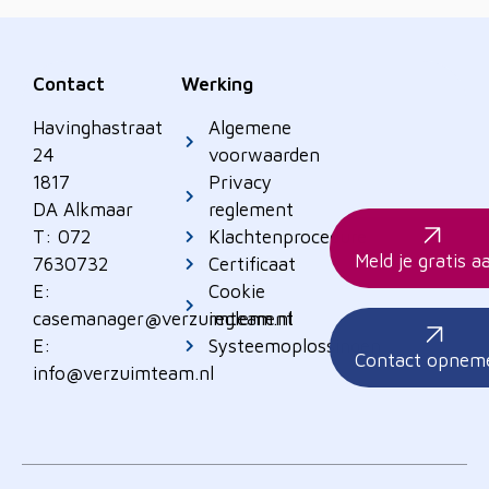
Contact
Werking
Havinghastraat
Algemene
24
voorwaarden
1817
Privacy
DA Alkmaar
reglement
T: 072
Klachtenprocedure
Meld je gratis a
7630732
Certificaat
E:
Cookie
casemanager@verzuimteam.nl
reglement
E:
Systeemoplossingen
Contact opnem
info@verzuimteam.nl