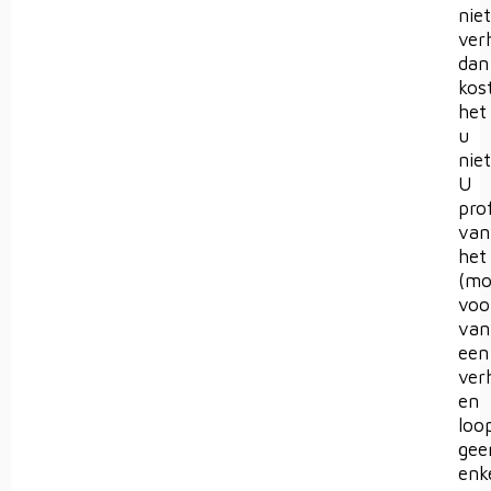
nie
ver
dan
kos
het
u
niet
U
prof
van
het
(mo
voo
van
een
ver
en
loo
gee
enk