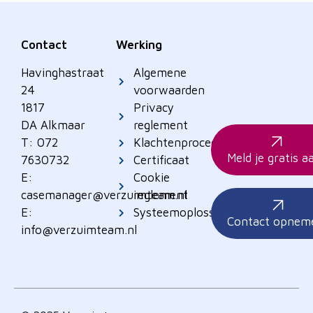
Contact
Werking
Havinghastraat
Algemene
24
voorwaarden
1817
Privacy
DA Alkmaar
reglement
T: 072
Klachtenprocedure
Meld je gratis a
7630732
Certificaat
E:
Cookie
casemanager@verzuimteam.nl
reglement
E:
Systeemoplossingen
Contact opnem
info@verzuimteam.nl