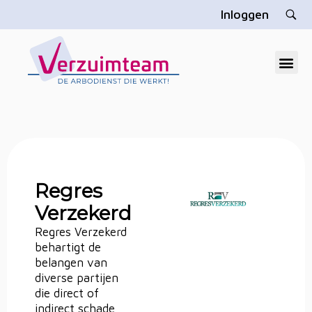
Inloggen
V
erzuimteam
Dé gratis arbodienst die u echt helpt
Regres
Verzekerd
Regres Verzekerd
behartigt de
belangen van
diverse partijen
die direct of
indirect schade