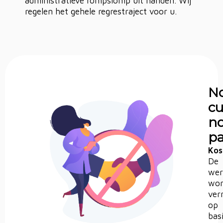
administratieve rompslomp uit handen. Wij
regelen het gehele regrestraject voor u.
N
cu
n
p
Kos
De
wer
wor
ver
op
bas