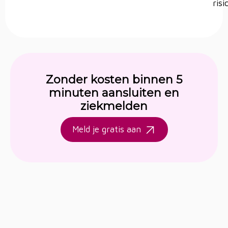
risi
Zonder kosten binnen 5
minuten aansluiten en
ziekmelden
Meld je gratis aan