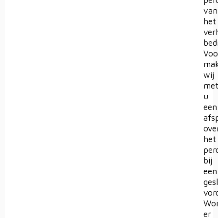
per
van
het
ver
bed
Voo
ma
wij
me
u
een
afs
ove
het
per
bij
een
ges
vor
Wor
er