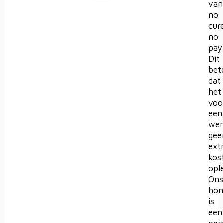
van
no
cur
no
pay
Dit
bet
dat
het
voo
een
wer
gee
ext
kos
opl
Ons
hon
is
een